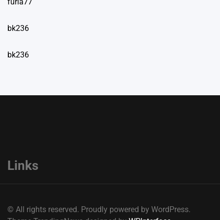
furla77
bk236
bk236
Links
© All rights reserved. Proudly powered by WordPress.