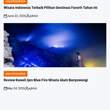
UNCATEGORIZED
POSTED
IN
Wisata Indonesia Terbaik Pilihan Destinasi Favorit Tahun Ini
June 22, 2026
admin
on
Posted
by
UNCATEGORIZED
POSTED
IN
Review Kawah Ijen Blue Fire Wisata Alam Banyuwangi
May 24, 2026
admin
on
Posted
by