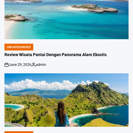
UNCATEGORIZED
POSTED
IN
Review Wisata Pantai Dengan Panorama Alam Eksotis
June 29, 2026
admin
on
Posted
by