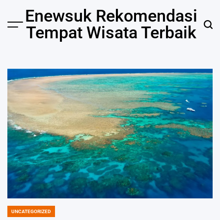
Skip
Enewsuk Rekomendasi
to
Tempat Wisata Terbaik
Menu
Sear
content
UNCATEGORIZED
POSTED