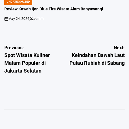
UNCATEGORIZED
POSTED
IN
Review Kawah Ijen Blue Fire Wisata Alam Banyuwangi
May 24, 2026
admin
on
Posted
by
Post
Previous:
Next:
Spot Wisata Kuliner
Keindahan Bawah Laut
navigation
Malam Populer di
Pulau Rubiah di Sabang
Jakarta Selatan