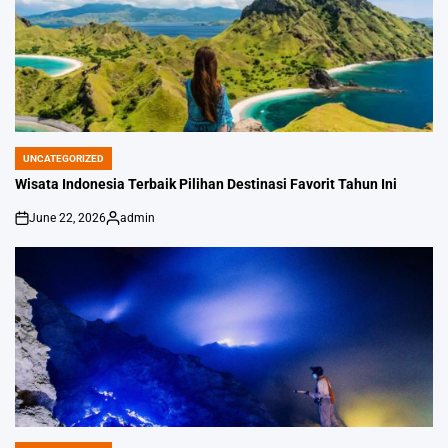
UNCATEGORIZED
POSTED
IN
Wisata Indonesia Terbaik Pilihan Destinasi Favorit Tahun Ini
June 22, 2026
admin
on
Posted
by