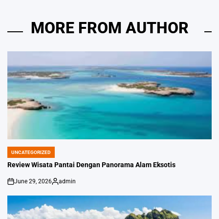
MORE FROM AUTHOR
UNCATEGORIZED
POSTED
IN
Review Wisata Pantai Dengan Panorama Alam Eksotis
June 29, 2026
admin
on
Posted
by