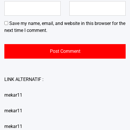
Save my name, email, and website in this browser for the
next time I comment.
LINK ALTERNATIF :
mekar11
mekar11
mekar11