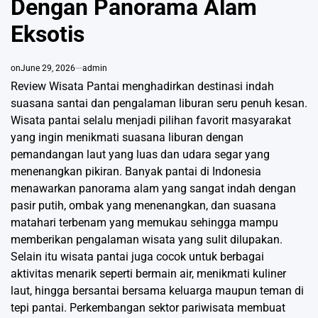
Dengan Panorama Alam
Eksotis
on
June 29, 2026
admin
Review Wisata Pantai menghadirkan destinasi indah
suasana santai dan pengalaman liburan seru penuh kesan.
Wisata pantai selalu menjadi pilihan favorit masyarakat
yang ingin menikmati suasana liburan dengan
pemandangan laut yang luas dan udara segar yang
menenangkan pikiran. Banyak pantai di Indonesia
menawarkan panorama alam yang sangat indah dengan
pasir putih, ombak yang menenangkan, dan suasana
matahari terbenam yang memukau sehingga mampu
memberikan pengalaman wisata yang sulit dilupakan.
Selain itu wisata pantai juga cocok untuk berbagai
aktivitas menarik seperti bermain air, menikmati kuliner
laut, hingga bersantai bersama keluarga maupun teman di
tepi pantai. Perkembangan sektor pariwisata membuat