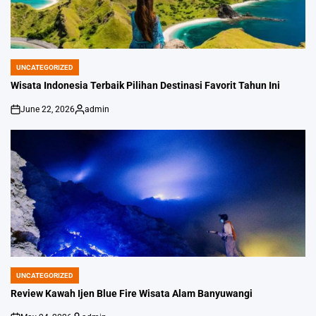
UNCATEGORIZED
POSTED
IN
Wisata Indonesia Terbaik Pilihan Destinasi Favorit Tahun Ini
June 22, 2026
admin
on
Posted
by
UNCATEGORIZED
POSTED
IN
Review Kawah Ijen Blue Fire Wisata Alam Banyuwangi