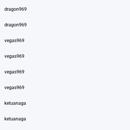
dragon969
dragon969
vegas969
vegas969
vegas969
vegas969
ketuanaga
ketuanaga