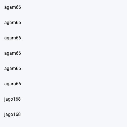
agam66
agam66
agam66
agam66
agam66
agam66
jago168
jago168