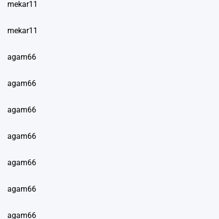
mekar11
mekar11
agam66
agam66
agam66
agam66
agam66
agam66
agam66