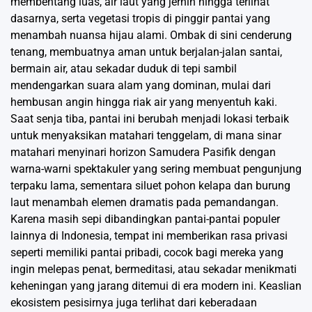
membentang luas, air laut yang jernih hingga terlihat
dasarnya, serta vegetasi tropis di pinggir pantai yang
menambah nuansa hijau alami. Ombak di sini cenderung
tenang, membuatnya aman untuk berjalan-jalan santai,
bermain air, atau sekadar duduk di tepi sambil
mendengarkan suara alam yang dominan, mulai dari
hembusan angin hingga riak air yang menyentuh kaki.
Saat senja tiba, pantai ini berubah menjadi lokasi terbaik
untuk menyaksikan matahari tenggelam, di mana sinar
matahari menyinari horizon Samudera Pasifik dengan
warna-warni spektakuler yang sering membuat pengunjung
terpaku lama, sementara siluet pohon kelapa dan burung
laut menambah elemen dramatis pada pemandangan.
Karena masih sepi dibandingkan pantai-pantai populer
lainnya di Indonesia, tempat ini memberikan rasa privasi
seperti memiliki pantai pribadi, cocok bagi mereka yang
ingin melepas penat, bermeditasi, atau sekadar menikmati
keheningan yang jarang ditemui di era modern ini. Keaslian
ekosistem pesisirnya juga terlihat dari keberadaan