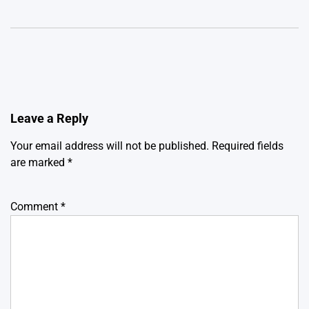
Leave a Reply
Your email address will not be published.
Required fields
are marked
*
Comment
*