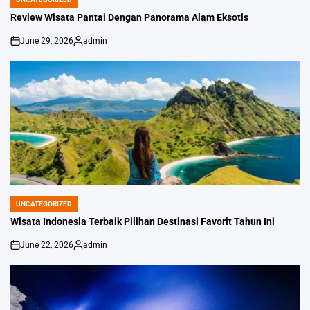
POSTED
IN
Review Wisata Pantai Dengan Panorama Alam Eksotis
June 29, 2026
admin
on
Posted
by
UNCATEGORIZED
POSTED
IN
Wisata Indonesia Terbaik Pilihan Destinasi Favorit Tahun Ini
June 22, 2026
admin
on
Posted
by