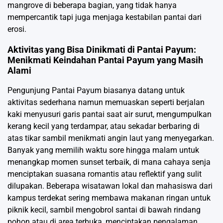
mangrove di beberapa bagian, yang tidak hanya
mempercantik tapi juga menjaga kestabilan pantai dari
erosi.
Aktivitas yang Bisa Dinikmati di Pantai Payum:
Menikmati Keindahan Pantai Payum yang Masih
Alami
Pengunjung Pantai Payum biasanya datang untuk
aktivitas sederhana namun memuaskan seperti berjalan
kaki menyusuri garis pantai saat air surut, mengumpulkan
kerang kecil yang terdampar, atau sekadar berbaring di
atas tikar sambil menikmati angin laut yang menyegarkan.
Banyak yang memilih waktu sore hingga malam untuk
menangkap momen sunset terbaik, di mana cahaya senja
menciptakan suasana romantis atau reflektif yang sulit
dilupakan. Beberapa wisatawan lokal dan mahasiswa dari
kampus terdekat sering membawa makanan ringan untuk
piknik kecil, sambil mengobrol santai di bawah rindang
pohon atau di area terbuka, menciptakan pengalaman