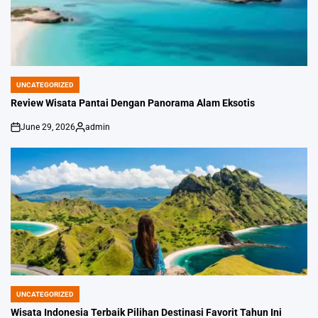
UNCATEGORIZED
POSTED
IN
Review Wisata Pantai Dengan Panorama Alam Eksotis
June 29, 2026
admin
on
Posted
by
UNCATEGORIZED
POSTED
IN
Wisata Indonesia Terbaik Pilihan Destinasi Favorit Tahun Ini