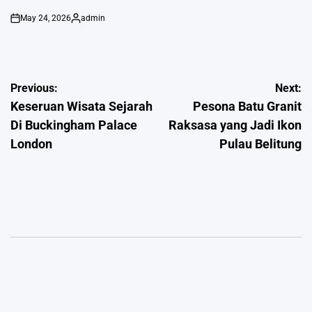
May 24, 2026
admin
on
Posted
by
Post
Previous:
Next:
Keseruan Wisata Sejarah
Pesona Batu Granit
navigation
Di Buckingham Palace
Raksasa yang Jadi Ikon
London
Pulau Belitung