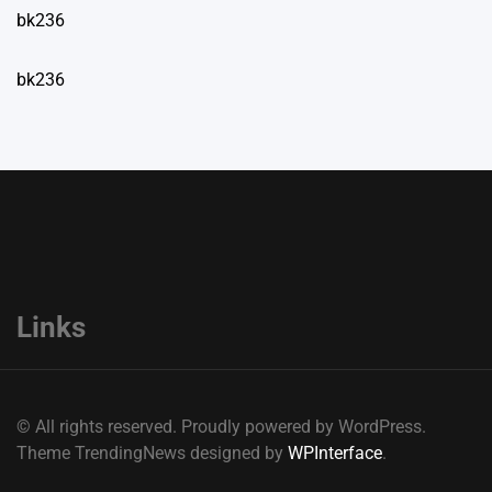
bk236
bk236
Links
© All rights reserved. Proudly powered by WordPress.
Theme TrendingNews designed by
WPInterface
.