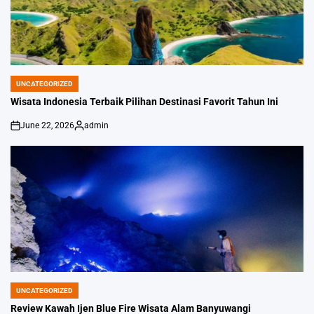
UNCATEGORIZED
POSTED
IN
Wisata Indonesia Terbaik Pilihan Destinasi Favorit Tahun Ini
June 22, 2026
admin
on
Posted
by
UNCATEGORIZED
POSTED
IN
Review Kawah Ijen Blue Fire Wisata Alam Banyuwangi