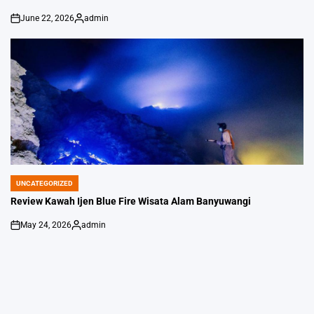
June 22, 2026
admin
on
Posted
by
UNCATEGORIZED
POSTED
IN
Review Kawah Ijen Blue Fire Wisata Alam Banyuwangi
May 24, 2026
admin
on
Posted
by