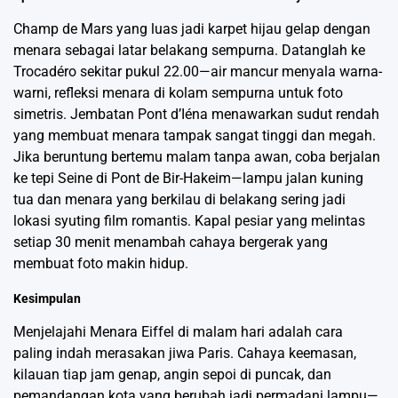
Champ de Mars yang luas jadi karpet hijau gelap dengan
menara sebagai latar belakang sempurna. Datanglah ke
Trocadéro sekitar pukul 22.00—air mancur menyala warna-
warni, refleksi menara di kolam sempurna untuk foto
simetris. Jembatan Pont d’Iéna menawarkan sudut rendah
yang membuat menara tampak sangat tinggi dan megah.
Jika beruntung bertemu malam tanpa awan, coba berjalan
ke tepi Seine di Pont de Bir-Hakeim—lampu jalan kuning
tua dan menara yang berkilau di belakang sering jadi
lokasi syuting film romantis. Kapal pesiar yang melintas
setiap 30 menit menambah cahaya bergerak yang
membuat foto makin hidup.
Kesimpulan
Menjelajahi Menara Eiffel di malam hari adalah cara
paling indah merasakan jiwa Paris. Cahaya keemasan,
kilauan tiap jam genap, angin sepoi di puncak, dan
pemandangan kota yang berubah jadi permadani lampu—