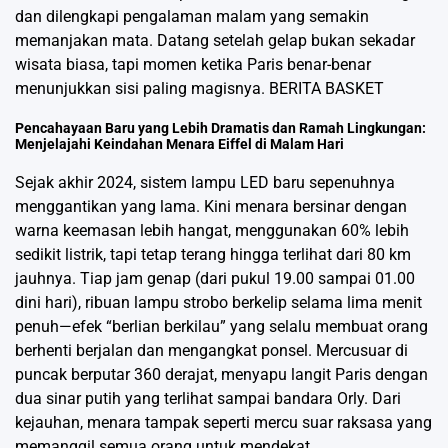
dan dilengkapi pengalaman malam yang semakin
memanjakan mata. Datang setelah gelap bukan sekadar
wisata biasa, tapi momen ketika Paris benar-benar
menunjukkan sisi paling magisnya.
BERITA BASKET
Pencahayaan Baru yang Lebih Dramatis dan Ramah Lingkungan:
Menjelajahi Keindahan Menara Eiffel di Malam Hari
Sejak akhir 2024, sistem lampu LED baru sepenuhnya
menggantikan yang lama. Kini menara bersinar dengan
warna keemasan lebih hangat, menggunakan 60% lebih
sedikit listrik, tapi tetap terang hingga terlihat dari 80 km
jauhnya. Tiap jam genap (dari pukul 19.00 sampai 01.00
dini hari), ribuan lampu strobo berkelip selama lima menit
penuh—efek “berlian berkilau” yang selalu membuat orang
berhenti berjalan dan mengangkat ponsel. Mercusuar di
puncak berputar 360 derajat, menyapu langit Paris dengan
dua sinar putih yang terlihat sampai bandara Orly. Dari
kejauhan, menara tampak seperti mercu suar raksasa yang
memanggil semua orang untuk mendekat.