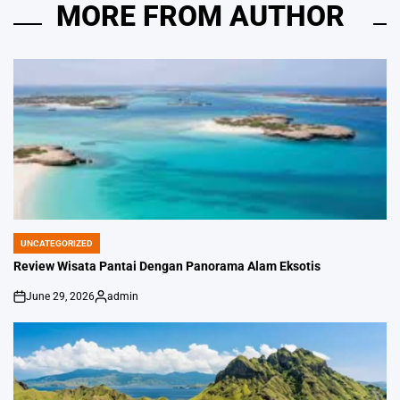
MORE FROM AUTHOR
UNCATEGORIZED
POSTED
IN
Review Wisata Pantai Dengan Panorama Alam Eksotis
June 29, 2026
admin
on
Posted
by