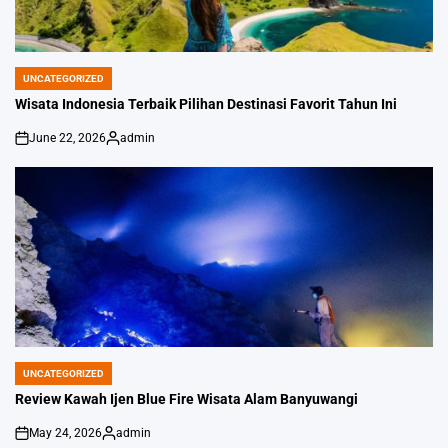
UNCATEGORIZED
POSTED
IN
Wisata Indonesia Terbaik Pilihan Destinasi Favorit Tahun Ini
June 22, 2026
admin
on
Posted
by
UNCATEGORIZED
POSTED
IN
Review Kawah Ijen Blue Fire Wisata Alam Banyuwangi
May 24, 2026
admin
on
Posted