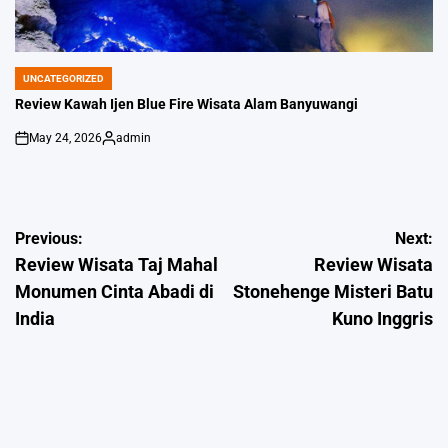
UNCATEGORIZED
POSTED
IN
Review Kawah Ijen Blue Fire Wisata Alam Banyuwangi
May 24, 2026
admin
on
Posted
by
Post
Previous:
Next:
Review Wisata Taj Mahal
Review Wisata
navigation
Monumen Cinta Abadi di
Stonehenge Misteri Batu
India
Kuno Inggris