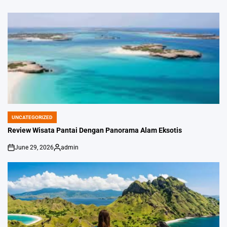
UNCATEGORIZED
POSTED
IN
Review Wisata Pantai Dengan Panorama Alam Eksotis
June 29, 2026
admin
on
Posted
by