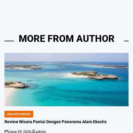
by
MORE FROM AUTHOR
UNCATEGORIZED
POSTED
IN
Review Wisata Pantai Dengan Panorama Alam Eksotis
June 29, 2026
admin