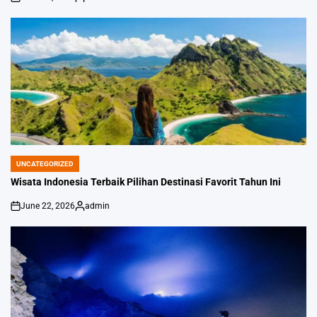
on
Posted
by
UNCATEGORIZED
POSTED
IN
Wisata Indonesia Terbaik Pilihan Destinasi Favorit Tahun Ini
June 22, 2026
admin
on
Posted
by