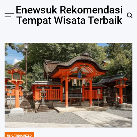
Skip
Enewsuk Rekomendasi
to
Tempat Wisata Terbaik
Menu
Sear
content
UNCATEGORIZED