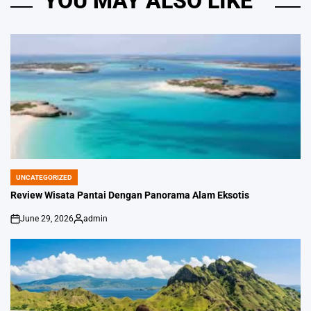
YOU MAY ALSO LIKE
UNCATEGORIZED
POSTED
IN
Review Wisata Pantai Dengan Panorama Alam Eksotis
June 29, 2026
admin
on
Posted
by