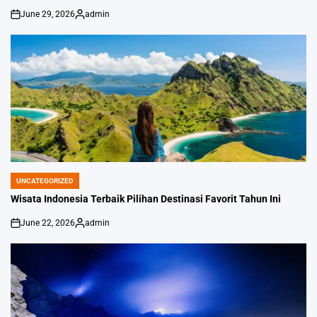
June 29, 2026
admin
on
Posted
by
UNCATEGORIZED
POSTED
IN
Wisata Indonesia Terbaik Pilihan Destinasi Favorit Tahun Ini
June 22, 2026
admin
on
Posted
by