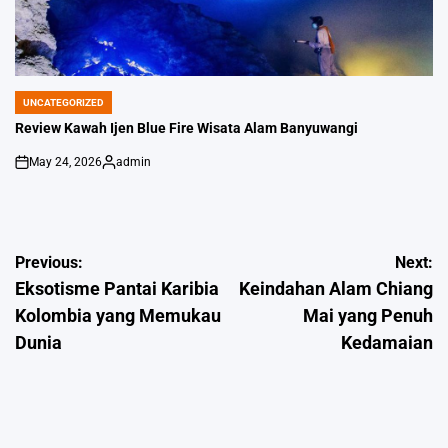
UNCATEGORIZED
POSTED
IN
Review Kawah Ijen Blue Fire Wisata Alam Banyuwangi
May 24, 2026
admin
on
Posted
by
Post
Previous:
Next:
Eksotisme Pantai Karibia
Keindahan Alam Chiang
navigation
Kolombia yang Memukau
Mai yang Penuh
Dunia
Kedamaian