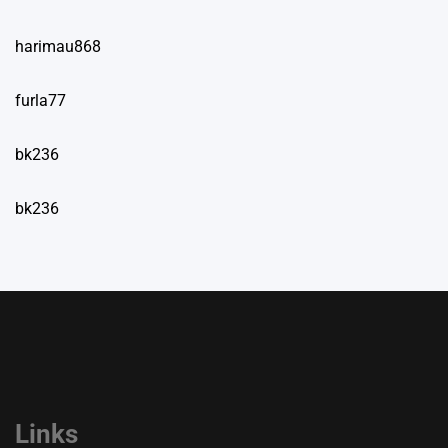
harimau868
furla77
bk236
bk236
Links