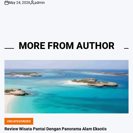
May 24, 2026
admin
on
Posted
by
MORE FROM AUTHOR
UNCATEGORIZED
POSTED
IN
Review Wisata Pantai Dengan Panorama Alam Eksotis