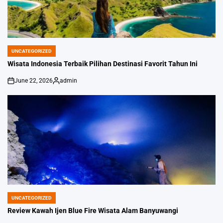
UNCATEGORIZED
POSTED
IN
Wisata Indonesia Terbaik Pilihan Destinasi Favorit Tahun Ini
June 22, 2026
admin
on
Posted
by
UNCATEGORIZED
POSTED
IN
Review Kawah Ijen Blue Fire Wisata Alam Banyuwangi