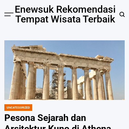
Skip
Enewsuk Rekomendasi
to
Tempat Wisata Terbaik
Menu
Sear
content
UNCATEGORIZED
POSTED
IN
Pesona Sejarah dan
Arsitektur Kuno di Athena