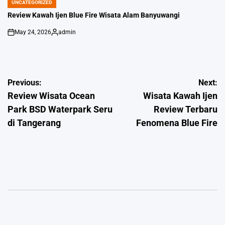
UNCATEGORIZED
POSTED
IN
Review Kawah Ijen Blue Fire Wisata Alam Banyuwangi
May 24, 2026
admin
on
Posted
by
Post
Previous:
Next:
Review Wisata Ocean
Wisata Kawah Ijen
navigation
Park BSD Waterpark Seru
Review Terbaru
di Tangerang
Fenomena Blue Fire