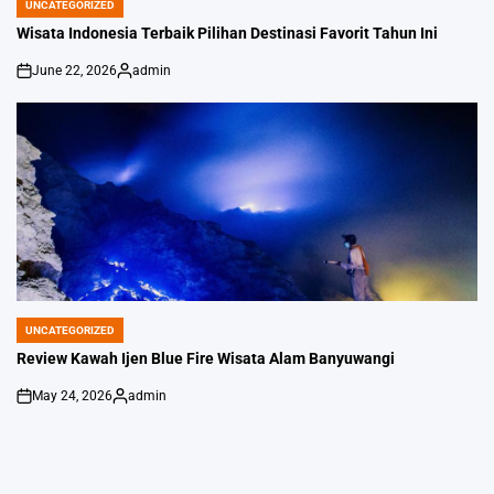
UNCATEGORIZED
POSTED
IN
Wisata Indonesia Terbaik Pilihan Destinasi Favorit Tahun Ini
June 22, 2026
admin
on
Posted
by
UNCATEGORIZED
POSTED
IN
Review Kawah Ijen Blue Fire Wisata Alam Banyuwangi
May 24, 2026
admin
on
Posted
by