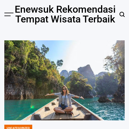
Skip
Enewsuk Rekomendasi
to
Tempat Wisata Terbaik
Menu
Sear
content
UNCATEGORIZED