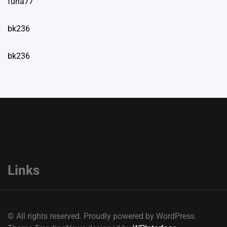
furla77
bk236
bk236
Links
© All rights reserved. Proudly powered by WordPress.