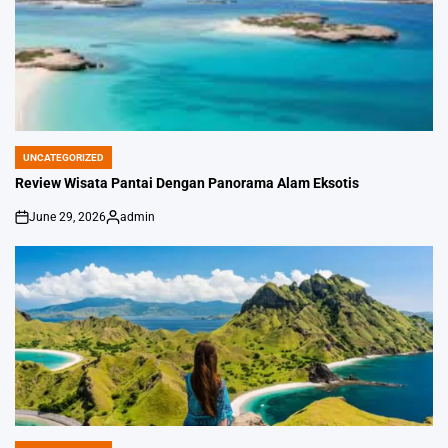
UNCATEGORIZED
POSTED
IN
Review Wisata Pantai Dengan Panorama Alam Eksotis
June 29, 2026
admin
on
Posted
by