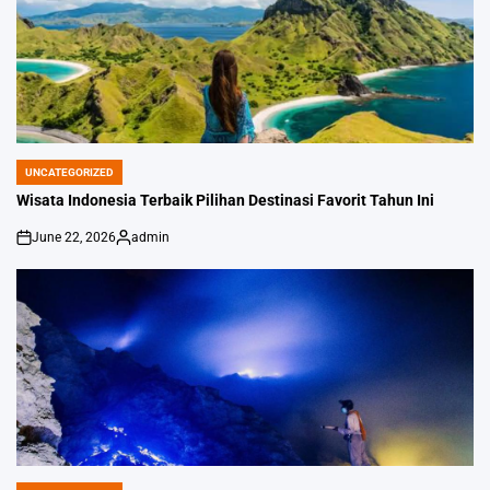
UNCATEGORIZED
POSTED
IN
Wisata Indonesia Terbaik Pilihan Destinasi Favorit Tahun Ini
June 22, 2026
admin
on
Posted
by