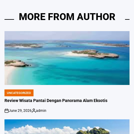
MORE FROM AUTHOR
UNCATEGORIZED
POSTED
IN
Review Wisata Pantai Dengan Panorama Alam Eksotis
June 29, 2026
admin
on
Posted
by