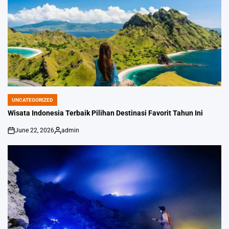
UNCATEGORIZED
POSTED
IN
Wisata Indonesia Terbaik Pilihan Destinasi Favorit Tahun Ini
June 22, 2026
admin
on
Posted
by