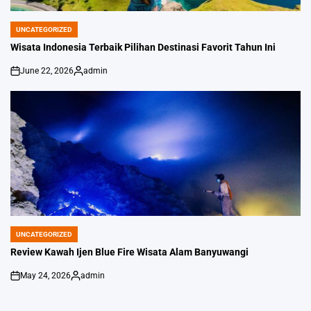
UNCATEGORIZED
POSTED
IN
Wisata Indonesia Terbaik Pilihan Destinasi Favorit Tahun Ini
June 22, 2026
admin
on
Posted
by
UNCATEGORIZED
POSTED
IN
Review Kawah Ijen Blue Fire Wisata Alam Banyuwangi
May 24, 2026
admin
on
Posted
by