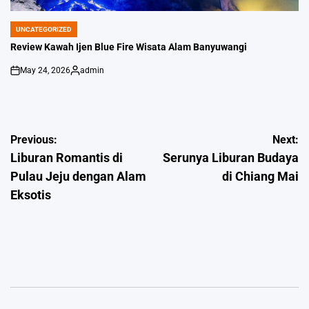
UNCATEGORIZED
POSTED
IN
Review Kawah Ijen Blue Fire Wisata Alam Banyuwangi
May 24, 2026
admin
on
Posted
by
Post
Previous:
Next:
Liburan Romantis di
Serunya Liburan Budaya
navigation
Pulau Jeju dengan Alam
di Chiang Mai
Eksotis