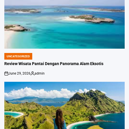
UNCATEGORIZED
POSTED
IN
Review Wisata Pantai Dengan Panorama Alam Eksotis
June 29, 2026
admin
on
Posted
by