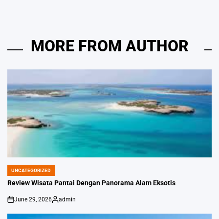
MORE FROM AUTHOR
UNCATEGORIZED
POSTED
IN
Review Wisata Pantai Dengan Panorama Alam Eksotis
June 29, 2026
admin
on
Posted
by