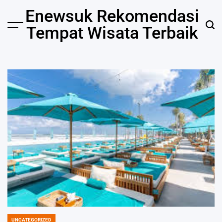
Skip
Enewsuk Rekomendasi
to
Tempat Wisata Terbaik
Menu
Sear
content
UNCATEGORIZED