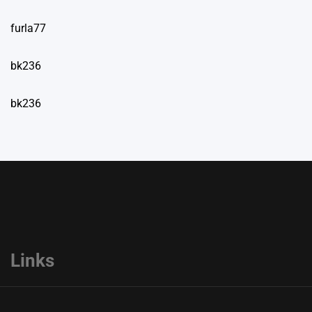
furla77
bk236
bk236
Links