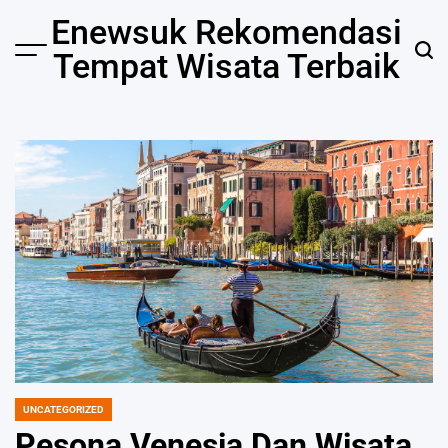
Skip
Enewsuk Rekomendasi
to
Tempat Wisata Terbaik
Menu
Sear
content
UNCATEGORIZED
POSTED
IN
Pesona Venesia Dan Wisata