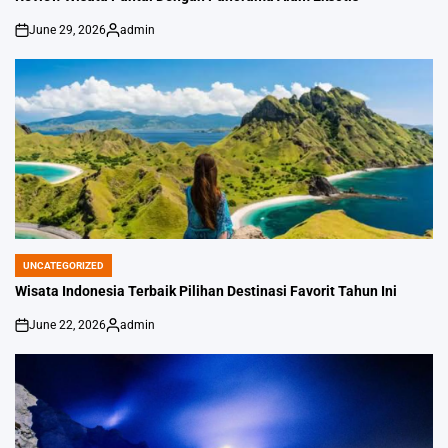
June 29, 2026
admin
on
Posted
by
UNCATEGORIZED
POSTED
IN
Wisata Indonesia Terbaik Pilihan Destinasi Favorit Tahun Ini
June 22, 2026
admin
on
Posted
by