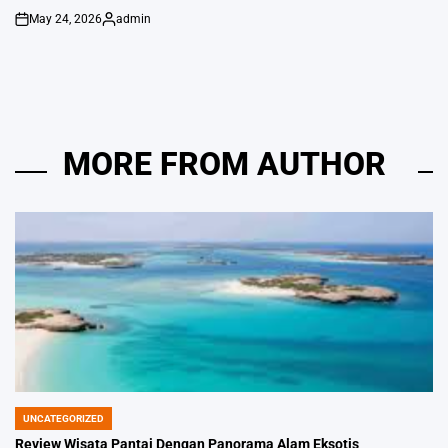
May 24, 2026
admin
on
Posted
by
MORE FROM AUTHOR
UNCATEGORIZED
POSTED
IN
Review Wisata Pantai Dengan Panorama Alam Eksotis