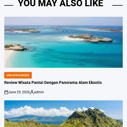
YOU MAY ALSO LIKE
UNCATEGORIZED
POSTED
IN
Review Wisata Pantai Dengan Panorama Alam Eksotis
June 29, 2026
admin
on
Posted
by