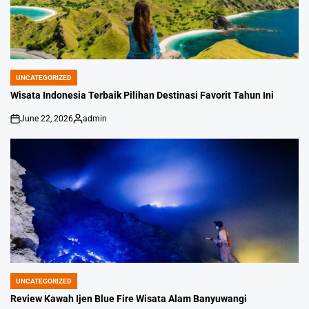
UNCATEGORIZED
POSTED
IN
Wisata Indonesia Terbaik Pilihan Destinasi Favorit Tahun Ini
June 22, 2026
admin
on
Posted
by
UNCATEGORIZED
POSTED
IN
Review Kawah Ijen Blue Fire Wisata Alam Banyuwangi