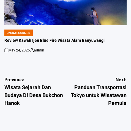
UNCATEGORIZED
POSTED
IN
Review Kawah Ijen Blue Fire Wisata Alam Banyuwangi
May 24, 2026
admin
on
Posted
by
Post
Previous:
Next:
Wisata Sejarah Dan
Panduan Transportasi
navigation
Budaya Di Desa Bukchon
Tokyo untuk Wisatawan
Hanok
Pemula