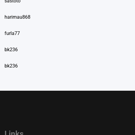
sastoto
harimau868
furla77
bk236
bk236
Links