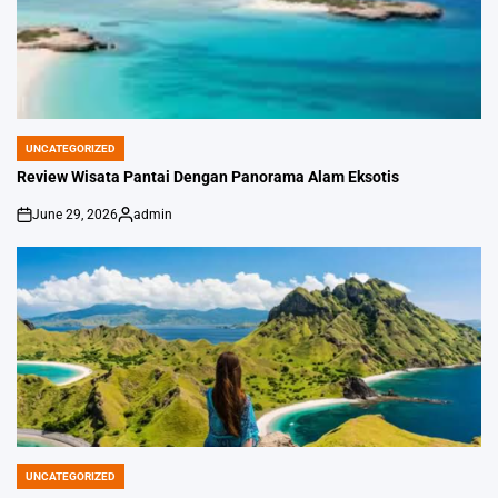
UNCATEGORIZED
POSTED
IN
Review Wisata Pantai Dengan Panorama Alam Eksotis
June 29, 2026
admin
on
Posted
by
UNCATEGORIZED
POSTED