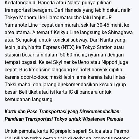
Kedatangan di Haneda atau Narita punya pilihan
transportasi beragam. Dari Haneda yang lebih dekat, naik
Tokyo Monorail ke Hamamatsucho lalu lanjut JR
Yamanote Line—cepat dan murah, sekitar 30-45 menit ke
area utama. Alternatif Keikyu Line langsung ke Shinagawa
atau Sengakuji untuk koneksi subway. Dari Narita yang
lebih jauh, Narita Express (N’EX) ke Tokyo Station atau
stasiun besar lain dalam 50-60 menit, nyaman dengan
tempat bagasi. Keisei Skyliner ke Ueno atau Nippori juga
cepat. Bus limousine langsung ke hotel banyak dipilih
karena door-to-door, meski lebih lama karena lalu lintas.
Taksi mahal dan jarang direkomendasikan kecuali grup
besar. Beli tiket atau isi kartu IC di bandara untuk
kemudahan langsung.
Kartu dan Pass Transportasi yang Direkomendasikan:
Panduan Transportasi Tokyo untuk Wisatawan Pemula
Untuk pemula, kartu IC prepaid seperti Suica atau Pasmo
jadi pilihan terbaik—tap saja di gerbang, otomatis potong