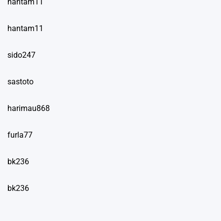
hantam11
hantam11
sido247
sastoto
harimau868
furla77
bk236
bk236