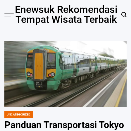
Skip
Enewsuk Rekomendasi
to
Tempat Wisata Terbaik
Menu
Sear
content
UNCATEGORIZED
POSTED
IN
Panduan Transportasi Tokyo