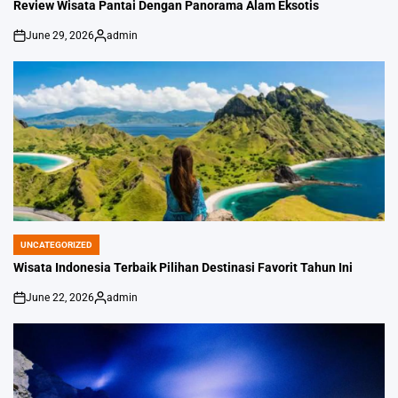
IN
Review Wisata Pantai Dengan Panorama Alam Eksotis
June 29, 2026
admin
on
Posted
by
UNCATEGORIZED
POSTED
IN
Wisata Indonesia Terbaik Pilihan Destinasi Favorit Tahun Ini
June 22, 2026
admin
on
Posted
by