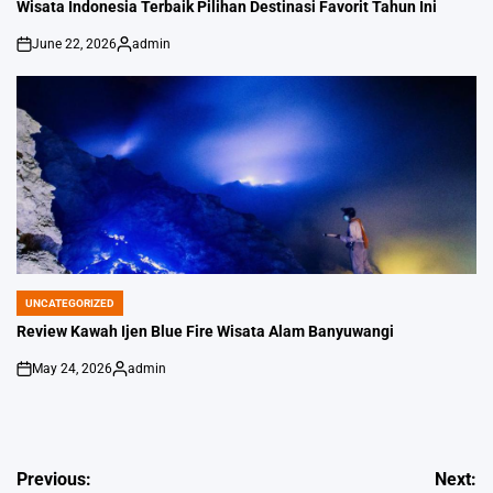
IN
Wisata Indonesia Terbaik Pilihan Destinasi Favorit Tahun Ini
June 22, 2026
admin
on
Posted
by
UNCATEGORIZED
POSTED
IN
Review Kawah Ijen Blue Fire Wisata Alam Banyuwangi
May 24, 2026
admin
on
Posted
by
Post
Previous:
Next: