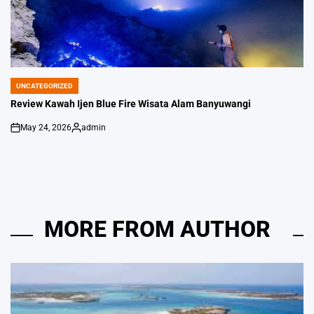
UNCATEGORIZED
POSTED
IN
Review Kawah Ijen Blue Fire Wisata Alam Banyuwangi
May 24, 2026
admin
on
Posted
by
MORE FROM AUTHOR